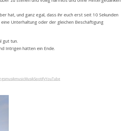
über zu stehen und völlig harmlos und ohne Hintergedanken
er hat, und ganz egal, dass ihr euch erst seit 10 Sekunden
m eine Unterhaltung oder der gleichen Beschäftigung
 gut tun.
d Intrigen hätten ein Ende.
ingsmusik
music
Musik
Spotify
YouTube