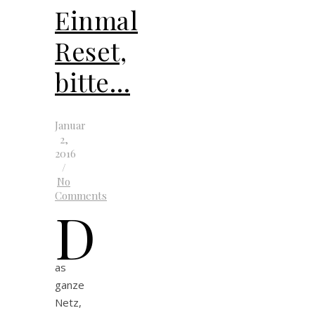
Einmal
Reset,
bitte…
Januar
2,
2016
/
No
Comments
D
as
ganze
Netz,