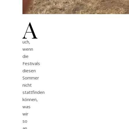
A
uch,
wenn
die
Festivals
diesen
Sommer
nicht
stattfinden
können,
was
wir
so
an