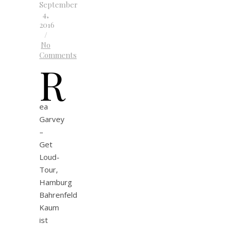
September
4,
2016
/
No
Comments
R
ea
Garvey
–
Get
Loud-
Tour,
Hamburg
Bahrenfeld
Kaum
ist