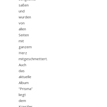
saßen
und
wurden
von
allen
Seiten
mit
ganzem
Herz
mitgeschmettert.
Auch
das
aktuelle
Album
“Prisma”
liegt
dem
Künstler