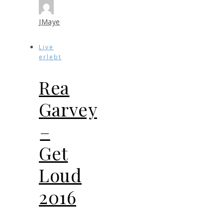
JMaye
Live
erlebt
Rea
Garvey
–
Get
Loud
2016