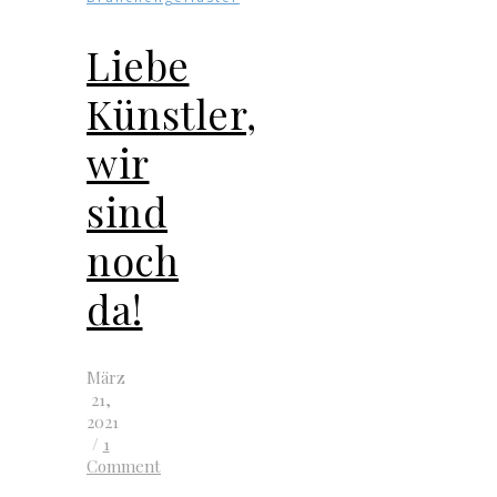
Liebe
Künstler,
wir
sind
noch
da!
März
21,
2021
/
1
Comment