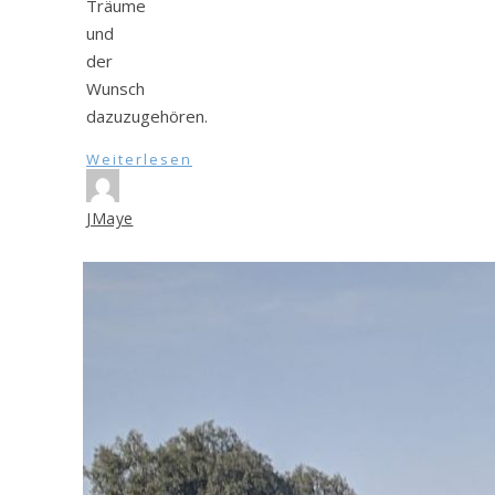
Träume
und
der
Wunsch
dazuzugehören.
Weiterlesen
JMaye