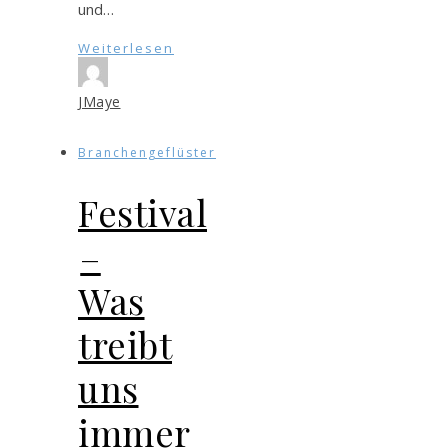
und…
Weiterlesen
JMaye
Branchengeflüster
Festival
–
Was
treibt
uns
immer