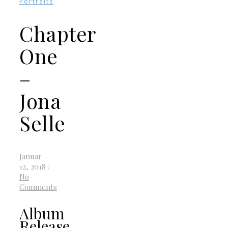
Portraits
Chapter
One
–
Jona
Selle
Januar
12, 2018
/
No
Comments
Album
Release