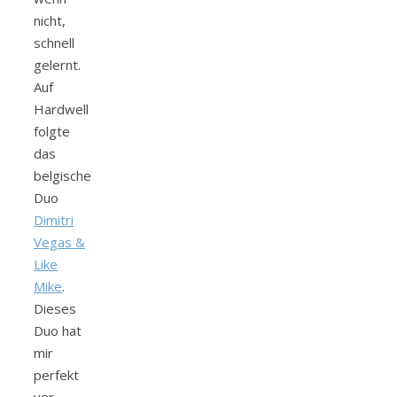
nicht,
schnell
gelernt.
Auf
Hardwell
folgte
das
belgische
Duo
Dimitri
Vegas &
Like
Mike
.
Dieses
Duo hat
mir
perfekt
vor