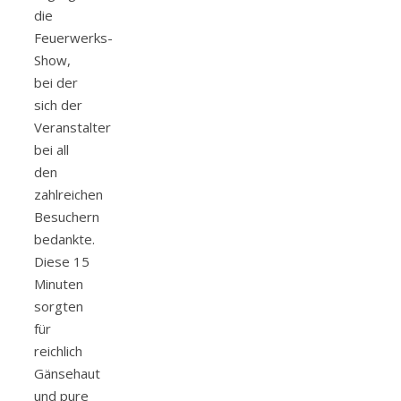
die
Feuerwerks-
Show,
bei der
sich der
Veranstalter
bei all
den
zahlreichen
Besuchern
bedankte.
Diese 15
Minuten
sorgten
für
reichlich
Gänsehaut
und pure